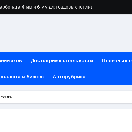
специальностей через интернет-обучение
ки, алгоритмы работы, интерфейсы и совместимость двухка
еристики, варианты использования и риски
сных чемоданов разных производителей: характеристики и 
ртовой: планировки, инфраструктура и транспортная дост
венников
Достопримечательности
Полезные 
та за 5 минут без верификации и банков с пополнением в 
овалюта и бизнес
Авторубрика
 Казахстан
тства и офисы продаж: контакты, адреса и режим работы
Африке
ка и материалы для нейл-индустрии, депиляции и наращи