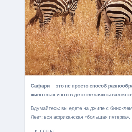
Сафари – это не просто способ разнообразить отдых, это идеальное активити для тех, кто любит
животных и кто в детстве зачитывался к
Вдумайтесь: вы едете на джипе с бинокле
Лев»: вся африканская «большая пятерка». 
слона;