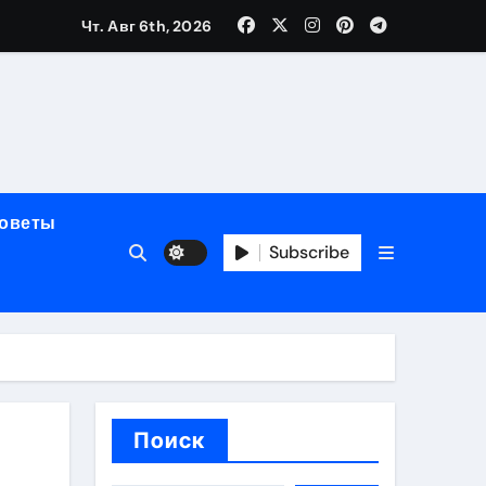
Чт. Авг 6th, 2026
мерного ЭКС Apollo DR
маневренность
упность
советы
стейблкоинах
Subscribe
вания ресниц
Поиск