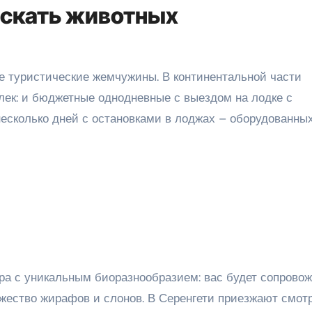
 искать животных
е туристические жемчужины. В континентальной части
лек: и бюджетные однодневные с выездом на лодке с
несколько дней с остановками в лоджах – оборудованны
ра с уникальным биоразнообразием: вас будет сопрово
жество жирафов и слонов. В Серенгети приезжают смот