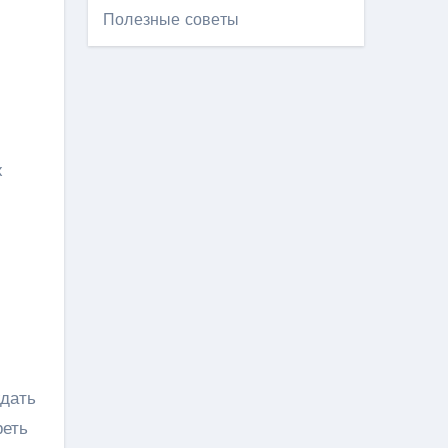
Полезные советы
х
ждать
реть