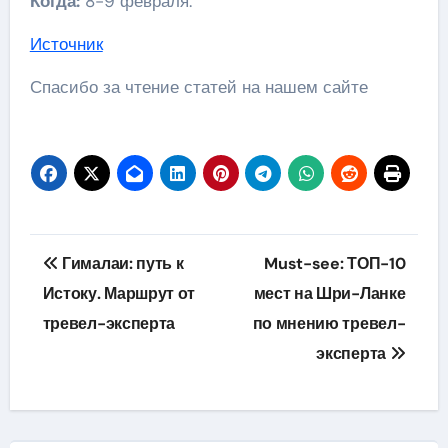
Когда:
8-9 февраля.
Источник
Спасибо за чтение статей на нашем сайте
Навигация
Гималаи: путь к
Must-see: ТОП-10
по
Истоку. Маршрут от
мест на Шри-Ланке
тревел-эксперта
по мнению тревел-
записям
эксперта