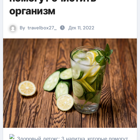
организм
By
travelbox27_
Дек 11, 2022