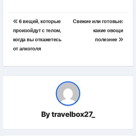
Навигация
6 вещей, которые
Свежие или готовые:
по
произойдут с телом,
какие овощи
когда вы откажетесь
полезнее
записям
от алкоголя
By
travelbox27_