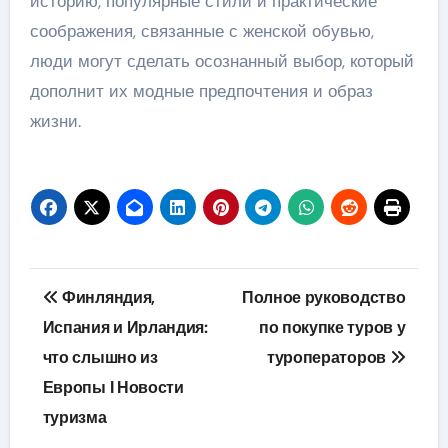
историю, популярные стили и практические
соображения, связанные с женской обувью,
люди могут сделать осознанный выбор, который
дополнит их модные предпочтения и образ
жизни.
Навигация
Финляндия,
Полное руководство
по
Испания и Ирландия:
по покупке туров у
что слышно из
туроператоров
записям
Европы Ӏ Новости
туризма