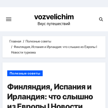
Skip
to
vozvelichim
content
Вкус путешествий
Главная
Полезные советы
Финляндия, Испания и Ирландия: что слышно из Европы Ӏ
Новости туризма
Полезные советы
Финляндия, Испания и
Ирландия: что слышно
из Европы Ӏ Новости