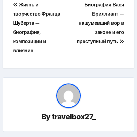
Навигация
Жизнь и
Биография Вася
по
творчество Франца
Бриллиант —
Шуберта —
нашумевший вор в
записям
биография,
законе и его
композиции и
преступный путь
влияние
By
travelbox27_