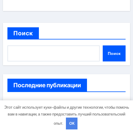
Поиск
Поиск
Последние публикации
Профессиональная косметика и материалы для
Этот сайт использует куки-файлы и другие технологии, чтобы помочь
нейл-индустрии, депиляции и наращивания ресниц
вам в навигации, а также предоставить лучший пользовательский
опыт.
OK
Сравнение толщины поликарбоната 4 мм и 6 мм
для садовых теплиц