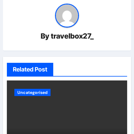
By
travelbox27_
Related Post
Uncategorised