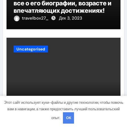
все о его биографии, возрасте и
впечатляющих достижениях!
travelbox27_
Дек 3, 2023
Uncategorised
Биография Руби Роуз —
Этот сайт использует куки-файлы и другие технологии, чтобы помочь
вам в навигации, а также предоставить лучший пользовательский
успешная музыкальная
карьера, личная жизнь и
опыт.
OK
знаковые достижения
travelbox27_
Дек 3, 2023