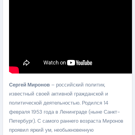
Сергей Миронов
– российский политик,
известный своей активной гражданской и
политической деятельностью. Родился 14
февраля 1953 года в Ленинграде (ныне Санкт-
Петербург). С самого раннего возраста Миронов
проявил яркий ум, необыкновенную