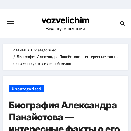
Skip
to
vozvelichim
content
Вкус путешествий
Главная
Uncategorised
Биография Александра Панайотова — интересные факты
о его жене, детях и личной жизни
Uncategorised
Биография Александра
Панайотова —
интересные факты о его