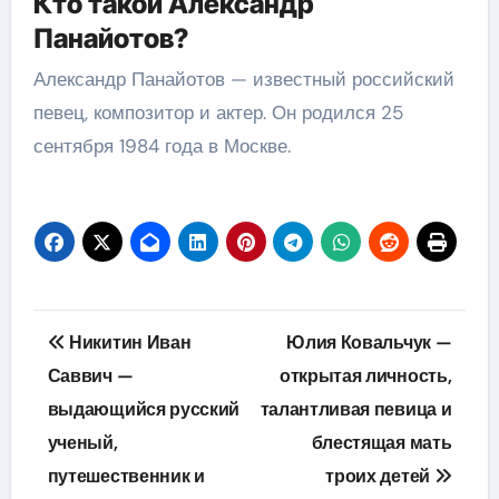
Кто такой Александр
Панайотов?
Александр Панайотов — известный российский
певец, композитор и актер. Он родился 25
сентября 1984 года в Москве.
Навигация
Никитин Иван
Юлия Ковальчук —
по
Саввич —
открытая личность,
выдающийся русский
талантливая певица и
записям
ученый,
блестящая мать
путешественник и
троих детей