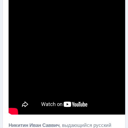
Никитин Иван Саввич
, выдающийся русский