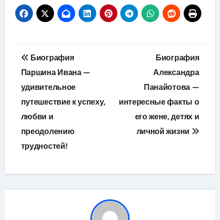
Навигация
Биография
Биография
по
Паршина Ивана —
Александра
удивительное
Панайотова —
записям
путешествие к успеху,
интересные факты о
любви и
его жене, детях и
преодолению
личной жизни
трудностей!