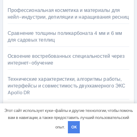
Профессиональная косметика и материалы для
нейл-индустрии, депиляции и наращивания ресниц
Сравнение толщины поликарбоната 4 мм и 6 мм
для садовых теплиц
Освоение востребованных специальностей через
интернет-обучение
Технические характеристики, алгоритмы работы,
интерфейсы и совместимость двухкамерного ЭКС
Apollo DR
Типы дешевых RDP: характеристики, варианты
Этот сайт использует куки-файлы и другие технологии, чтобы помочь
использования и риски
вам в навигации, а также предоставить лучший пользовательский
опыт.
OK