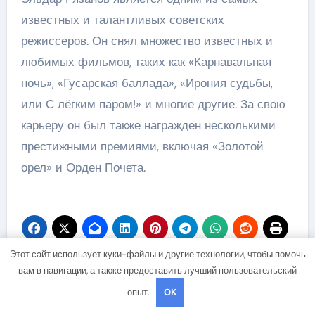
известных и талантливых советских
режиссеров. Он снял множество известных и
любимых фильмов, таких как «Карнавальная
ночь», «Гусарская баллада», «Ирония судьбы,
или С лёгким паром!» и многие другие. За свою
карьеру он был также награжден несколькими
престижными премиями, включая «Золотой
орел» и Орден Почета.
Этот сайт использует куки-файлы и другие технологии, чтобы помочь
вам в навигации, а также предоставить лучший пользовательский
Навигация
Биография Лилия
Биография
опыт.
OK
по
Муллагалиева —
Владимира Путина —