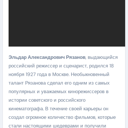
Эльдар Александрович Рязанов
, выдающийся
российский режиссер и сценарист, родился 18
ноября 1927 года в Москве. Необыкновенный
талант Рязанова сделал его одним из самых
популярных и уважаемых кинорежиссеров в
истории советского и российского
кинематографа. В течение своей карьеры он
создал огромное количество фильмов, которые
стали настоящими шедеврами и получили