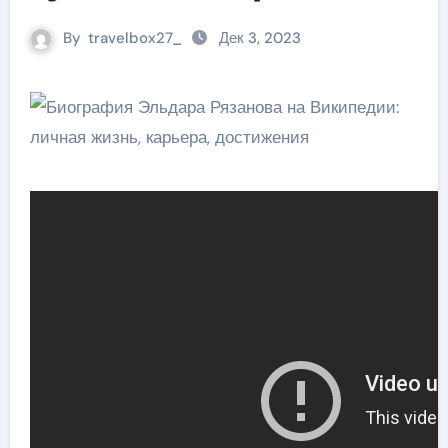
By
travelbox27_
Дек 3, 2023