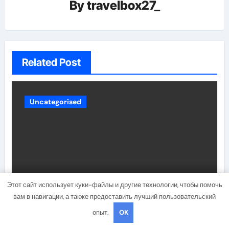
By
travelbox27_
Related Post
Uncategorised
Этот сайт использует куки-файлы и другие технологии, чтобы помочь
вам в навигации, а также предоставить лучший пользовательский
Состав и биография российской
поп-группы «Иванушки
опыт.
OK
интернешнл» — история