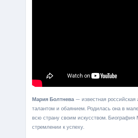
Мария Болтнева
— известная российская а
талантом и обаянием. Родилась она в мале
всю страну своим искусством. Биография 
стремлении к успеху.