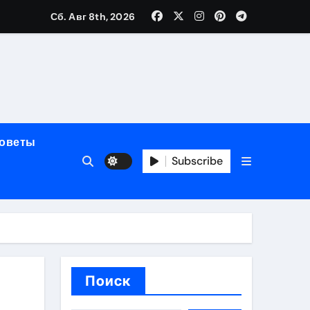
Сб. Авг 8th, 2026
мерного ЭКС Apollo DR
маневренность
советы
упность
Subscribe
стейблкоинах
вания ресниц
Поиск