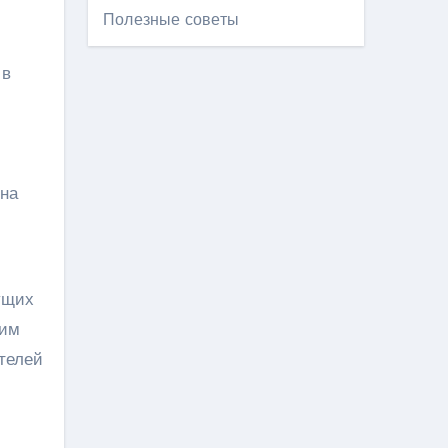
Полезные советы
 в
она
ущих
ким
телей