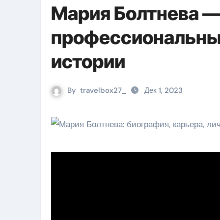
Мария Болтнева —
профессиональны
истории
By
travelbox27_
Дек 1, 2023