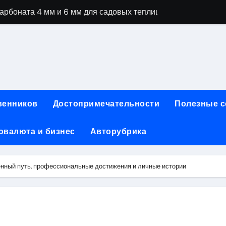
рбоната 4 мм и 6 мм для садовых теплиц
специальностей через интернет-обучение
ки, алгоритмы работы, интерфейсы и совместимость двухка
еристики, варианты использования и риски
сных чемоданов разных производителей: характеристики и 
венников
Достопримечательности
Полезные 
ртовой: планировки, инфраструктура и транспортная дост
овалюта и бизнес
Авторубрика
та за 5 минут без верификации и банков с пополнением в 
 Казахстан
нный путь, профессиональные достижения и личные истории
тства и офисы продаж: контакты, адреса и режим работы
ка и материалы для нейл-индустрии, депиляции и наращи