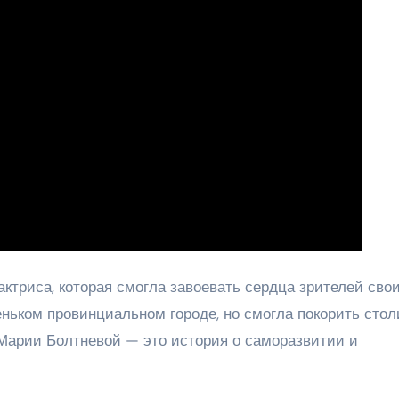
ктриса, которая смогла завоевать сердца зрителей сво
ньком провинциальном городе, но смогла покорить стол
Марии Болтневой — это история о саморазвитии и