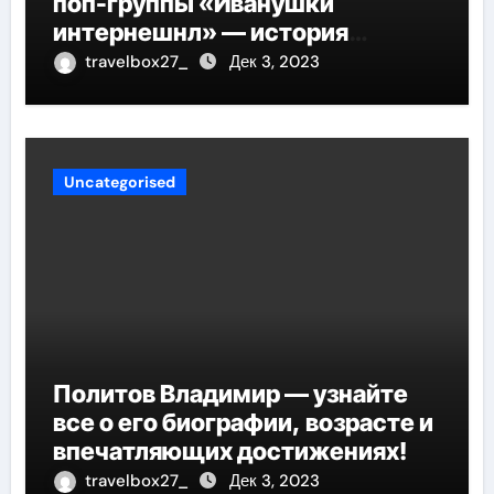
поп-группы «Иванушки
интернешнл» — история
успеха, музыка и судьбы
travelbox27_
Дек 3, 2023
участников
Uncategorised
Политов Владимир — узнайте
все о его биографии, возрасте и
впечатляющих достижениях!
travelbox27_
Дек 3, 2023