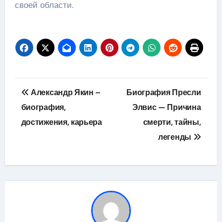
своей области.
Навигация
Александр Якин –
Биография Пресли
по
биография,
Элвис — Причина
достижения, карьера
смерти, тайны,
записям
легенды