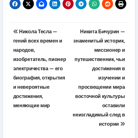
Навигация
Никола Тесла —
Никита Бичурин —
по
гений всех времен и
знаменитый историк,
народов,
миссионер и
записям
изобретатель, пионер
путешественник, чьи
электричества — его
достижения в
биография, открытия
изучении и
и невероятные
просвещении мира
достижения,
восточной культуры
меняющие мир
оставили
неизгладимый след в
истории