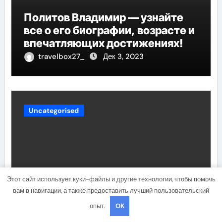
Политов Владимир — узнайте
все о его биографии, возрасте и
впечатляющих достижениях!
travelbox27_
Дек 3, 2023
Uncategorised
Этот сайт использует куки-файлы и другие технологии, чтобы помочь
вам в навигации, а также предоставить лучший пользовательский
Биография Руби Роуз —
опыт.
OK
успешная музыкальная