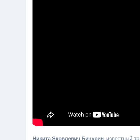
Никита Яковлевич Бичурин
, известный т