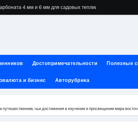
рбоната 4 мм и 6 мм для садовых теплиц
специальностей через интернет-обучение
ки, алгоритмы работы, интерфейсы и совместимость двухка
еристики, варианты использования и риски
сных чемоданов разных производителей: характеристики и 
венников
Достопримечательности
Полезные 
ртовой: планировки, инфраструктура и транспортная дост
овалюта и бизнес
Авторубрика
та за 5 минут без верификации и банков с пополнением в 
 Казахстан
тства и офисы продаж: контакты, адреса и режим работы
и путешественник, чьи достижения в изучении и просвещении мира восто
ка и материалы для нейл-индустрии, депиляции и наращи