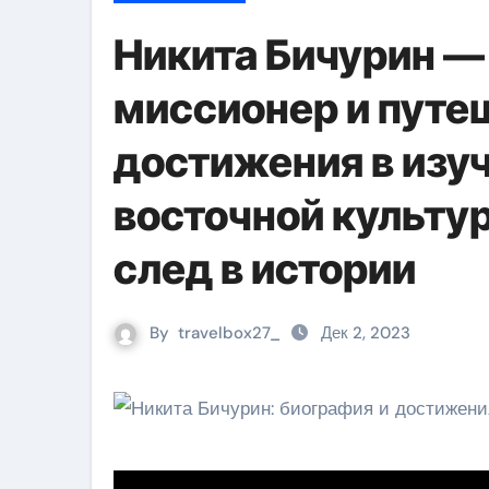
Никита Бичурин —
миссионер и путе
достижения в изу
восточной культу
след в истории
By
travelbox27_
Дек 2, 2023