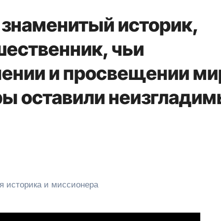
 знаменитый историк,
шественник, чьи
чении и просвещении ми
ры оставили неизглади