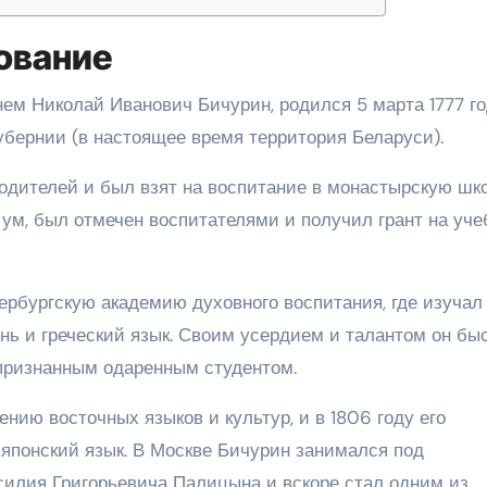
ование
ем Николай Иванович Бичурин, родился 5 марта 1777 го
убернии (в настоящее время территория Беларуси).
родителей и был взят на воспитание в монастырскую шк
ум, был отмечен воспитателями и получил грант на уче
ербургскую академию духовного воспитания, где изучал
нь и греческий язык. Своим усердием и талантом он бы
признанным одаренным студентом.
нию восточных языков и культур, и в 1806 году его
 японский язык. В Москве Бичурин занимался под
силия Григорьевича Палицына и вскоре стал одним из