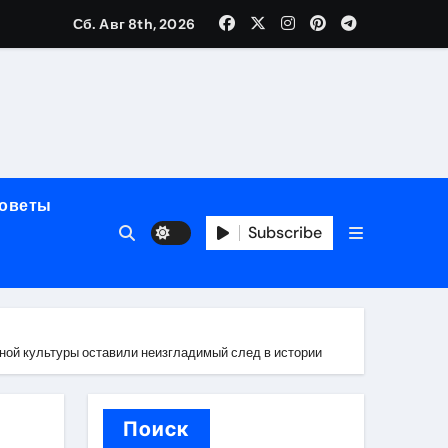
Сб. Авг 8th, 2026
мерного ЭКС Apollo DR
маневренность
советы
упность
Subscribe
стейблкоинах
чной культуры оставили неизгладимый след в истории
вания ресниц
Поиск