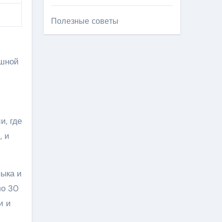
Полезные советы
ешной
, где
, и
зыка и
ло 30
и и