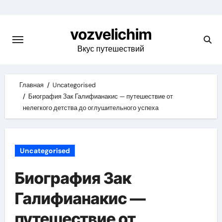
Skip
to
vozvelichim
content
Вкус путешествий
Главная
Uncategorised
Биография Зак Галифианакис — путешествие от
нелегкого детства до оглушительного успеха
Uncategorised
Биография Зак
Галифианакис —
путешествие от