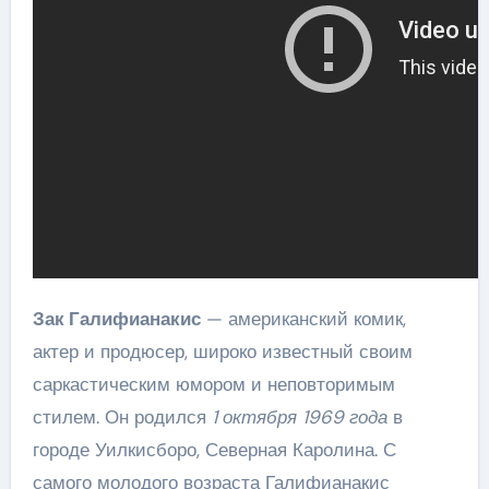
Зак Галифианакис
— американский комик,
актер и продюсер, широко известный своим
саркастическим юмором и неповторимым
стилем. Он родился
1 октября 1969 года
в
городе Уилкисборо, Северная Каролина. С
самого молодого возраста Галифианакис