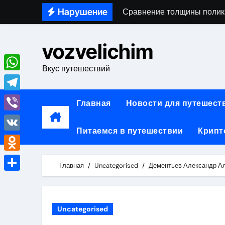
Skip
Сравнение толщины полика
Нарушение
to
Освоение востребованных 
content
vozvelichim
Технические характеристи
Вкус путешествий
Типы дешевых RDP: характ
WhatsApp
Обзор легких четырехколе
Telegram
Главная
Новости для путешест
Жилой комплекс на Южнопо
Viber
Питаемся в путешествии
Крипт
Виртуальная платежная кар
VK
Доставка грузов из Китая в
Odnoklassniki
Главная
Uncategorised
Дементьев Александр Ал
Официальный сайт тураген
Отправить
Профессиональная космети
Uncategorised