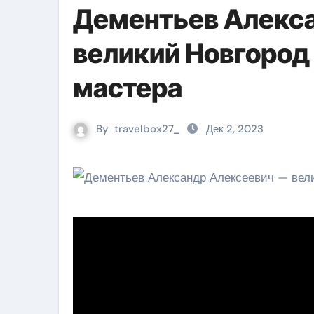
Дементьев Алекс
великий Новгород
мастера
By
travelbox27_
Дек 2, 2023