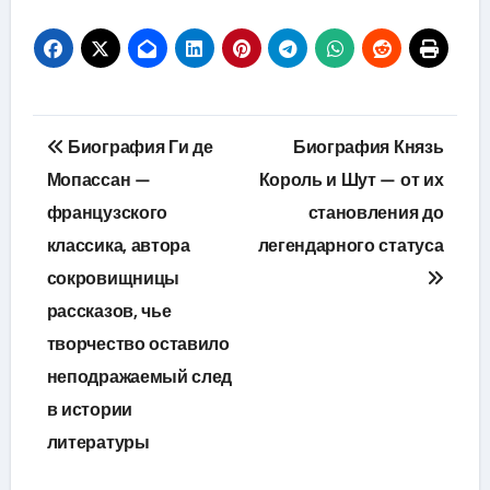
Навигация
Биография Ги де
Биография Князь
по
Мопассан —
Король и Шут — от их
французского
становления до
записям
классика, автора
легендарного статуса
сокровищницы
рассказов, чье
творчество оставило
неподражаемый след
в истории
литературы