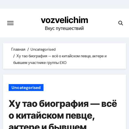
Skip
to
vozvelichim
content
Вкус путешествий
Главная
Uncategorised
Ху тао биография — всё о китайском певце, актере и
бывшем участнике группы EXO
Uncategorised
Ху тао биография — всё
о китайском певце,
актере и бывшем