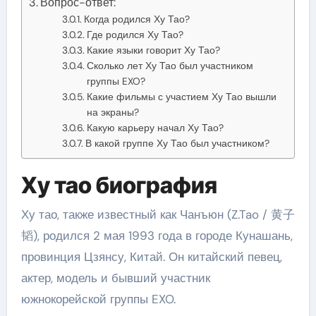
Вопрос-ответ:
Когда родился Ху Тао?
Где родился Ху Тао?
Какие языки говорит Ху Тао?
Сколько лет Ху Тао был участником
группы EXO?
Какие фильмы с участием Ху Тао вышли
на экраны?
Какую карьеру начал Ху Тао?
В какой группе Ху Тао был участником?
Ху тао биография
Ху тао, также известный как Чанъюн (Z.Tao / 黄子
韬), родился 2 мая 1993 года в городе Кунашань,
провинция Цзянсу, Китай. Он китайский певец,
актер, модель и бывший участник
южнокорейской группы EXO.