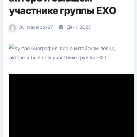
участнике группы EXO
By
travelbox27_
Дек 1, 2023