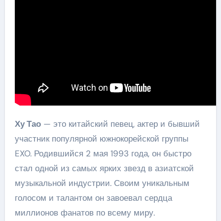
Ху Тао
— это китайский певец, актер и бывший
участник популярной южнокорейской группы
EXO. Родившийся 2 мая 1993 года, он быстро
стал одной из самых ярких звезд в азиатской
музыкальной индустрии. Своим уникальным
голосом и талантом он завоевал сердца
миллионов фанатов по всему миру.