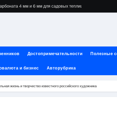
рбоната 4 мм и 6 мм для садовых теплиц
специальностей через интернет-обучение
ки, алгоритмы работы, интерфейсы и совместимость двухка
еристики, варианты использования и риски
сных чемоданов разных производителей: характеристики и 
венников
Достопримечательности
Полезные 
ртовой: планировки, инфраструктура и транспортная дост
овалюта и бизнес
Авторубрика
та за 5 минут без верификации и банков с пополнением в 
 Казахстан
ьная жизнь и творчество известного российского художника
тства и офисы продаж: контакты, адреса и режим работы
ка и материалы для нейл-индустрии, депиляции и наращи