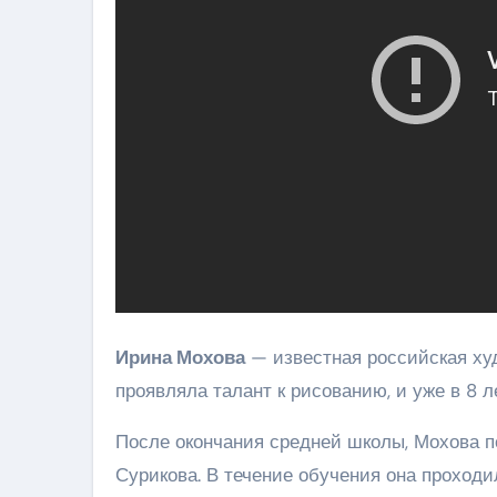
Ирина Мохова
— известная российская худ
проявляла талант к рисованию, и уже в 8 
После окончания средней школы, Мохова п
Сурикова. В течение обучения она проходи