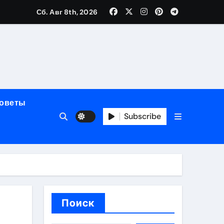
Сб. Авг 8th, 2026
мерного ЭКС Apollo DR
маневренность
советы
упность
Subscribe
стейблкоинах
вания ресниц
Поиск