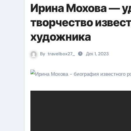
Ирина Мохова — у
творчество извес
художника
By
travelbox27_
Дек 1, 2023