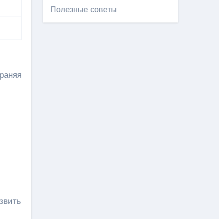
Полезные советы
храняя
звить