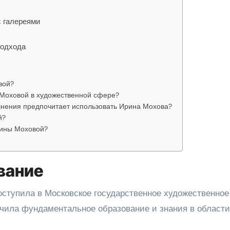
с галереями
подхода
вой?
Моховой в художественной сфере?
лнения предпочитает использовать Ирина Мохова?
й?
рины Моховой?
вание
ступила в Московское государственное художественное
лучила фундаментальное образование и знания в области