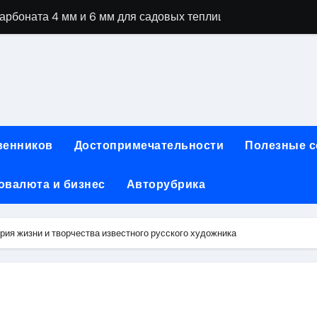
рбоната 4 мм и 6 мм для садовых теплиц
специальностей через интернет-обучение
ки, алгоритмы работы, интерфейсы и совместимость двухка
еристики, варианты использования и риски
сных чемоданов разных производителей: характеристики и 
венников
Достопримечательности
Полезные 
ртовой: планировки, инфраструктура и транспортная дост
овалюта и бизнес
Авторубрика
та за 5 минут без верификации и банков с пополнением в 
 Казахстан
ия жизни и творчества известного русского художника
тства и офисы продаж: контакты, адреса и режим работы
ка и материалы для нейл-индустрии, депиляции и наращи