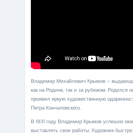
Владимир Михайлович Крымов – выдающийс
как на Родине, так и за рубежом. Родился 
проявил яркую художественную одаренност
Петра Кончаловского.
В 1931 году Владимир Крымов успешно око
выставлять свои работы. Художник быстро