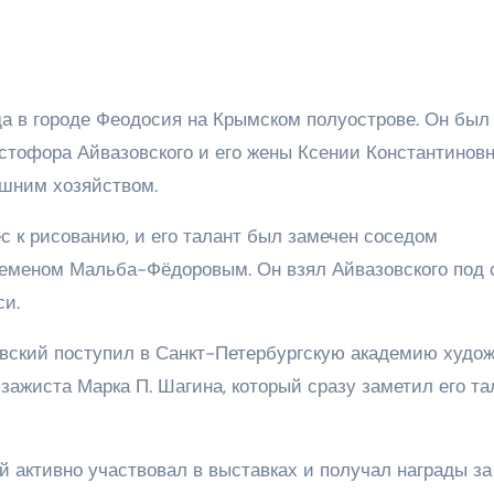
да в городе Феодосия на Крымском полуострове. Он был
тофора Айвазовского и его жены Ксении Константиновн
ашним хозяйством.
с к рисованию, и его талант был замечен соседом
Семеном Мальба-Фёдоровым. Он взял Айвазовского под 
си.
азовский поступил в Санкт-Петербургскую академию худож
йзажиста Марка П. Шагина, который сразу заметил его та
 активно участвовал в выставках и получал награды за