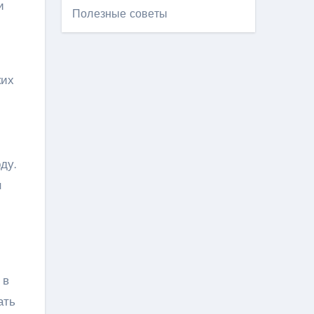
и
Полезные советы
ких
ду.
н
 в
ать