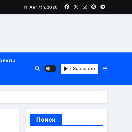
Пт. Авг 7th, 2026
мерного ЭКС Apollo DR
маневренность
советы
упность
Subscribe
стейблкоинах
вания ресниц
Поиск