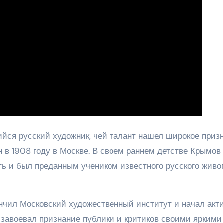
я русский художник, чей талант нашел широкое приз
он в 1908 году в Москве. В своем раннем детстве Крымов
ь и был преданным учеником известного русского живо
нчил Московский художественный институт и начал акт
 завоевал признание публики и критиков своими яркими