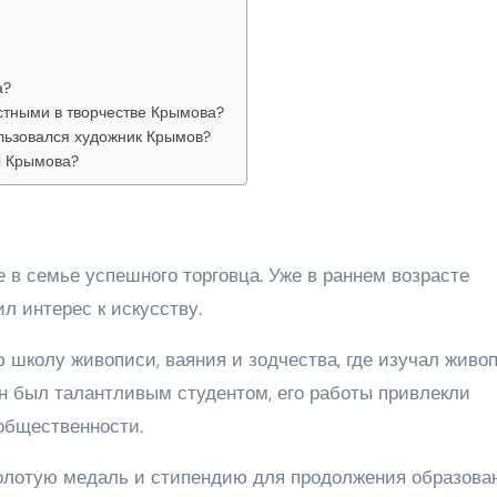
а?
стными в творчестве Крымова?
льзовался художник Крымов?
ы Крымова?
 в семье успешного торговца. Уже в раннем возрасте
л интерес к искусству.
 школу живописи, ваяния и зодчества, где изучал живо
н был талантливым студентом, его работы привлекли
общественности.
олотую медаль и стипендию для продолжения образова