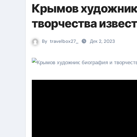
Крымов художник 
творчества извес
By
travelbox27_
Дек 2, 2023