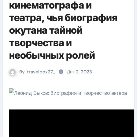
кинематографа и
театра, чья биография
окутана тайной
творчества и
необычных ролей
By
travelbox27_
Дек 2, 2023