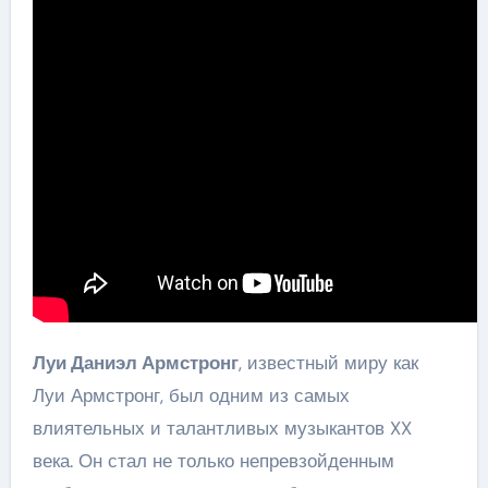
Луи Даниэл Армстронг
, известный миру как
Луи Армстронг, был одним из самых
влиятельных и талантливых музыкантов XX
века. Он стал не только непревзойденным