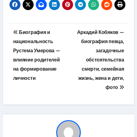
Навигация
Биография и
Аркадий Кобяков —
по
национальность
биография певца,
Рустема Умерова —
загадочные
записям
влияние родителей
обстоятельства
на формирование
смерти, семейная
личности
жизнь, жена и дети,
фото