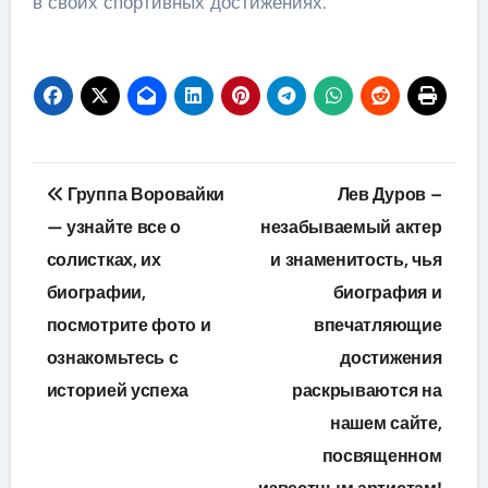
в своих спортивных достижениях.
Навигация
Группа Воровайки
Лев Дуров –
по
— узнайте все о
незабываемый актер
солистках, их
и знаменитость, чья
записям
биографии,
биография и
посмотрите фото и
впечатляющие
ознакомьтесь с
достижения
историей успеха
раскрываются на
нашем сайте,
посвященном