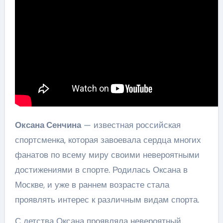
Оксана Сенчина
— известная российская
спортсменка, которая завоевала сердца многих
фанатов по всему миру своими невероятными
достижениями в спорте. Родилась Оксана в
Москве, и уже в раннем возрасте стала
проявлять интерес к различным видам спорта.
С детства Оксана проявляла невероятный