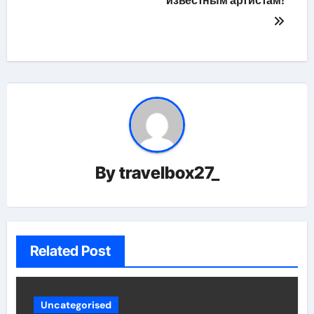
известным артистам!
By
travelbox27_
Related Post
Uncategorised