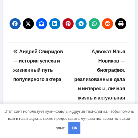
Навигация
Андрей Свиридов
Адвокат Илья
по
— история успеха и
Новиков —
жизненный путь
биография,
записям
популярного актера
реализованные дела
и интересы, личная
жизнь и актуальная
информация —
Этот сайт использует куки-файлы и другие технологии, чтобы помочь
Новости и обзоры
вам в навигации, а также предоставить лучший пользовательский
опыт.
OK