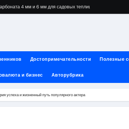
рбоната 4 мм и 6 мм для садовых теплиц
специальностей через интернет-обучение
ки, алгоритмы работы, интерфейсы и совместимость двухка
еристики, варианты использования и риски
сных чемоданов разных производителей: характеристики и 
венников
Достопримечательности
Полезные 
ртовой: планировки, инфраструктура и транспортная дост
овалюта и бизнес
Авторубрика
та за 5 минут без верификации и банков с пополнением в 
 Казахстан
ия успеха и жизненный путь популярного актера
тства и офисы продаж: контакты, адреса и режим работы
ка и материалы для нейл-индустрии, депиляции и наращи