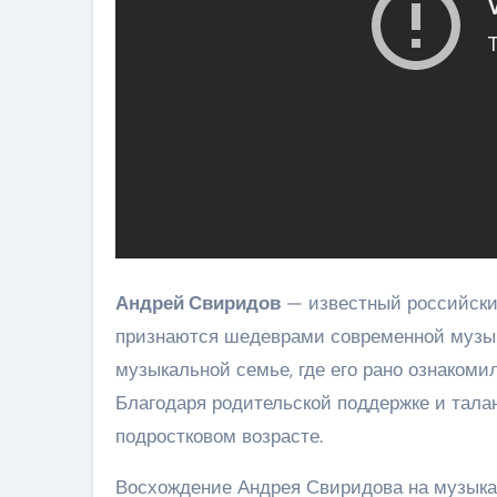
Андрей Свиридов
— известный российский
признаются шедеврами современной музыка
музыкальной семье, где его рано ознаком
Благодаря родительской поддержке и тала
подростковом возрасте.
Восхождение Андрея Свиридова на музыкал