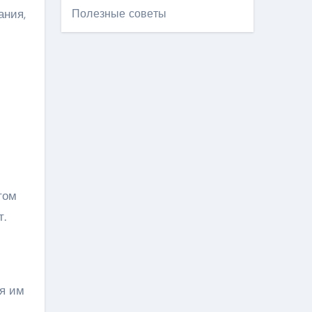
ания,
Полезные советы
том
т.
ая им