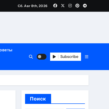
Сб. Авг 8th, 2026
мерного ЭКС Apollo DR
маневренность
советы
упность
Subscribe
стейблкоинах
вания ресниц
Поиск