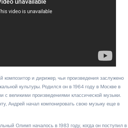
 композитор и дирижер, чьи произведения заслужено
льной культуры. Родился он в 1964 году в Москве в
или с великими произведениями классической музыки.
нту, Андрей начал компонировать свою музыку еще в
ьный Олимп началось в 1983 году, когда он поступил в