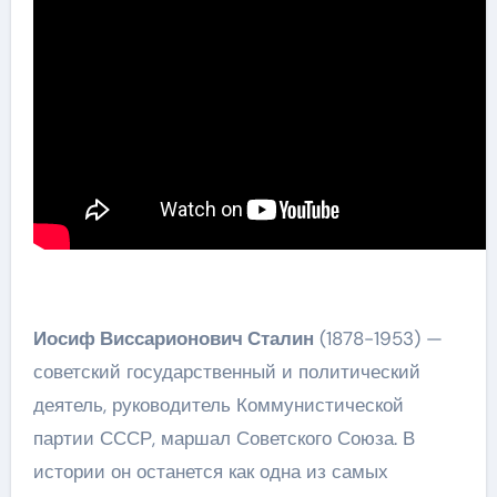
Иосиф Виссарионович Сталин
(1878-1953) —
советский государственный и политический
деятель, руководитель Коммунистической
партии СССР, маршал Советского Союза. В
истории он останется как одна из самых