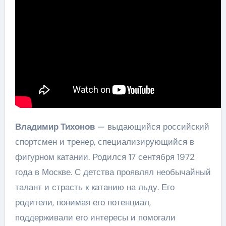
Владимир Тихонов
— выдающийся российский
спортсмен и тренер, специализирующийся в
фигурном катании. Родился 17 сентября 1972
года в Москве. С детства проявлял необычайный
талант и страсть к катанию на льду. Его
родители, понимая его потенциал,
поддерживали его интересы и помогали