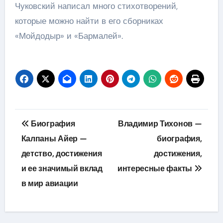
Чуковский написал много стихотворений,
которые можно найти в его сборниках
«Мойдодыр» и «Бармалей».
Навигация
Биография
Владимир Тихонов —
по
Калпаны Айер —
биография,
детство, достижения
достижения,
записям
и ее значимый вклад
интересные факты
в мир авиации