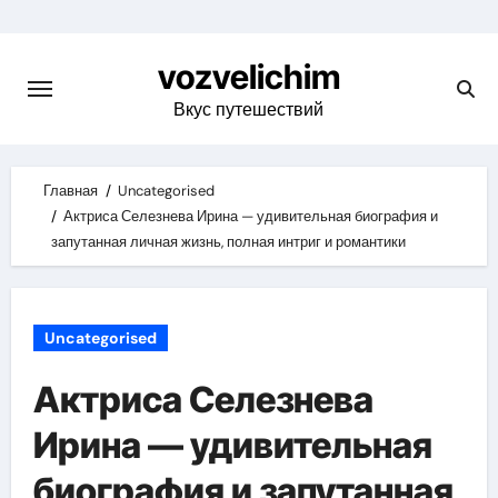
Skip
to
vozvelichim
content
Вкус путешествий
Главная
Uncategorised
Актриса Селезнева Ирина — удивительная биография и
запутанная личная жизнь, полная интриг и романтики
Uncategorised
Актриса Селезнева
Ирина — удивительная
биография и запутанная