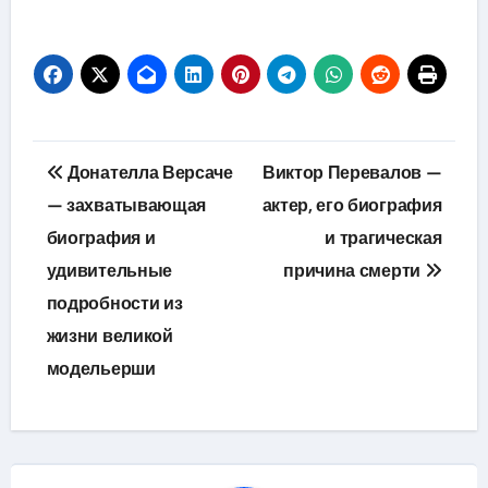
Навигация
Донателла Версаче
Виктор Перевалов —
по
— захватывающая
актер, его биография
биография и
и трагическая
записям
удивительные
причина смерти
подробности из
жизни великой
модельерши