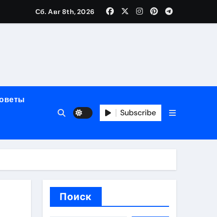
Сб. Авг 8th, 2026
мерного ЭКС Apollo DR
маневренность
советы
упность
Subscribe
стейблкоинах
вания ресниц
Поиск