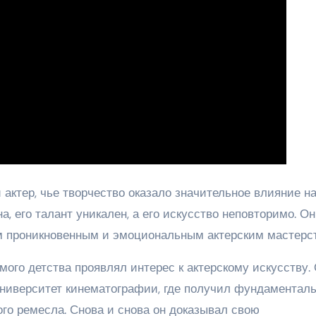
актер, чье творчество оказало значительное влияние н
а, его талант уникален, а его искусство неповторимо. Он
м проникновенным и эмоциональным актерским мастерс
мого детства проявлял интерес к актерскому искусству.
ниверситет кинематографии, где получил фундаментал
ого ремесла. Снова и снова он доказывал свою