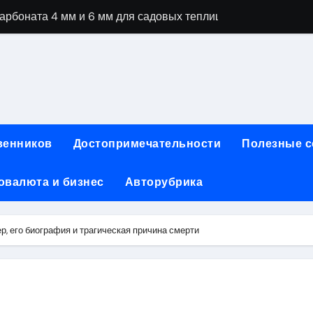
рбоната 4 мм и 6 мм для садовых теплиц
специальностей через интернет-обучение
ки, алгоритмы работы, интерфейсы и совместимость двухка
еристики, варианты использования и риски
сных чемоданов разных производителей: характеристики и 
венников
Достопримечательности
Полезные 
ртовой: планировки, инфраструктура и транспортная дост
овалюта и бизнес
Авторубрика
та за 5 минут без верификации и банков с пополнением в 
 Казахстан
р, его биография и трагическая причина смерти
тства и офисы продаж: контакты, адреса и режим работы
ка и материалы для нейл-индустрии, депиляции и наращи