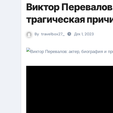
Виктор Перевалов 
трагическая прич
By
travelbox27_
Дек 1, 2023