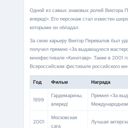
Одной из самых знаковых ролей Виктора 
вперед!». Его персонаж стал известен ши
которыми он обладал.
За свою карьеру Виктор Перевалов был удо
получил премию «За выдающуюся мастерск
кинофестивале «Кинотавр». Также в 2001 г
Всероссийском фестивале российского кин
Год
Фильм
Награда
Гардемарины,
Премия «За выд
1999
вперед!
Международном
Московская
2001
Лучшая актерск
сага