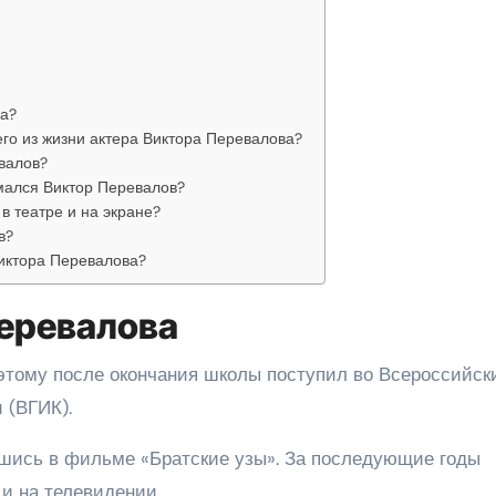
а?
го из жизни актера Виктора Перевалова?
валов?
мался Виктор Перевалов?
в театре и на экране?
в?
иктора Перевалова?
еревалова
оэтому после окончания школы поступил во Всероссийск
 (ВГИК).
явшись в фильме «Братские узы». За последующие годы
и на телевидении.