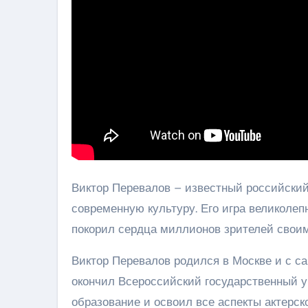
Виктор Перевалов – известный российский 
современную культуру. Его игра великолепн
покорил сердца миллионов зрителей свои
Виктор Перевалов родился в Москве и с са
окончил Всероссийский государственный у
образование и освоил все аспекты актерск