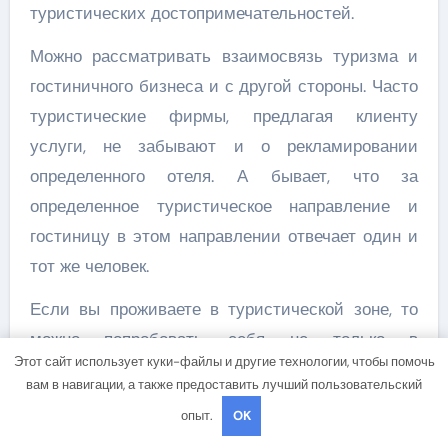
туристических достопримечательностей.
Можно рассматривать взаимосвязь туризма и
гостиничного бизнеса и с другой стороны. Часто
туристические фирмы, предлагая клиенту
услуги, не забывают и о рекламировании
определенного отеля. А бывает, что за
определенное туристическое направление и
гостиницу в этом направлении отвечает один и
тот же человек.
Если вы проживаете в туристической зоне, то
можно попробовать себя не только в
Этот сайт использует куки-файлы и другие технологии, чтобы помочь
гостиничном бизнесе, но и в туристическом. В
вам в навигации, а также предоставить лучший пользовательский
этом случае даже наоборот, туризм будет
опыт.
OK
первичным. Если будет спрос на посещение