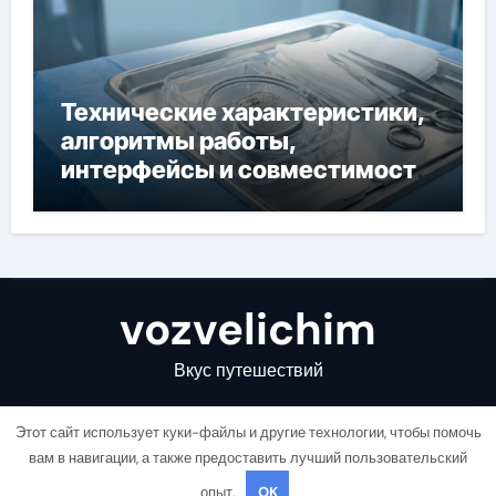
Технические характеристики,
алгоритмы работы,
интерфейсы и совместимость
двухкамерного ЭКС Apollo DR
vozvelichim
Вкус путешествий
Этот сайт использует куки-файлы и другие технологии, чтобы помочь
вам в навигации, а также предоставить лучший пользовательский
опыт.
OK
Copyright © All rights reserved
|
Newsair
от
Themeansar
.