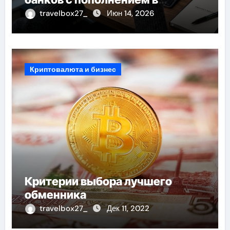
стейблкоинах
travelbox27_
Июн 14, 2026
Криптовалюта и бизнес
Критерии выбора лучшего
обменника
travelbox27_
Дек 11, 2022