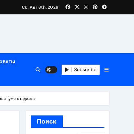
Сб. Авг 8th, 2026
мерного ЭКС Apollo DR
маневренность
советы
упность
Subscribe
стейблкоинах
ак и чужого гаджета
вания ресниц
Поиск