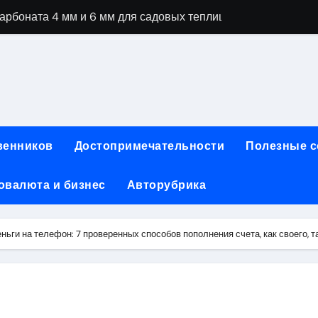
рбоната 4 мм и 6 мм для садовых теплиц
специальностей через интернет-обучение
ки, алгоритмы работы, интерфейсы и совместимость двухка
еристики, варианты использования и риски
сных чемоданов разных производителей: характеристики и 
венников
Достопримечательности
Полезные 
ртовой: планировки, инфраструктура и транспортная дост
овалюта и бизнес
Авторубрика
та за 5 минут без верификации и банков с пополнением в 
 Казахстан
ньги на телефон: 7 проверенных способов пополнения счета, как своего, т
тства и офисы продаж: контакты, адреса и режим работы
ка и материалы для нейл-индустрии, депиляции и наращи