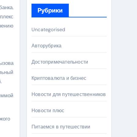
анка.
Рубрики
плекс
нению
Uncategorised
Авторубрика
Достопримечательности
ызова
льный
Криптовалюта и бизнес
.
Новости для путешественников
суммой
Новости плюс
Питаемся в путешествии