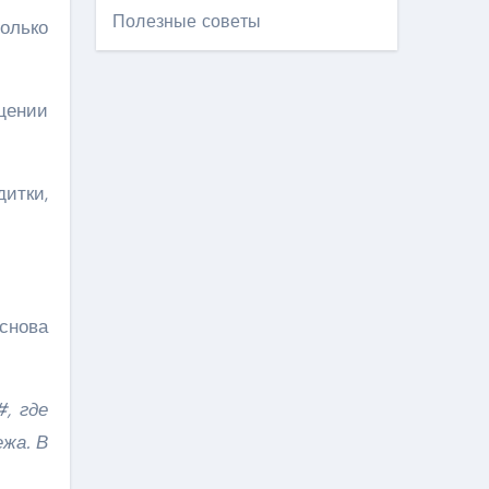
Полезные советы
олько
щении
итки,
 снова
, где
жа. В