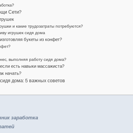
аботка?
ощи Сети?
игрушек
рушки и какие трудозатраты потребуются?
иву игрушек сидя дома
 изготовляя букеты из конфет?
нфет?
знес, выполняя работу сидя дома?
 если есть навыки массажиста?
ак начать?
 сидя дома: 5 важных советов
чник заработка
статей